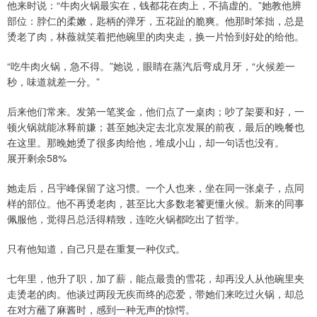
他来时说：“牛肉火锅最实在，钱都花在肉上，不搞虚的。”她教他辨
部位：脖仁的柔嫩，匙柄的弹牙，五花趾的脆爽。他那时笨拙，总是
烫老了肉，林薇就笑着把他碗里的肉夹走，换一片恰到好处的给他。
“吃牛肉火锅，急不得。”她说，眼睛在蒸汽后弯成月牙，“火候差一
秒，味道就差一分。”
后来他们常来。发第一笔奖金，他们点了一桌肉；吵了架要和好，一
顿火锅就能冰释前嫌；甚至她决定去北京发展的前夜，最后的晚餐也
在这里。那晚她烫了很多肉给他，堆成小山，却一句话也没有。
展开剩余58%
她走后，吕宇峰保留了这习惯。一个人也来，坐在同一张桌子，点同
样的部位。他不再烫老肉，甚至比大多数老饕更懂火候。新来的同事
佩服他，觉得吕总活得精致，连吃火锅都吃出了哲学。
只有他知道，自己只是在重复一种仪式。
七年里，他升了职，加了薪，能点最贵的雪花，却再没人从他碗里夹
走烫老的肉。他谈过两段无疾而终的恋爱，带她们来吃过火锅，却总
在对方蘸了麻酱时，感到一种无声的惊愕。