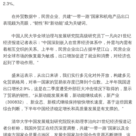
2.3%。
在外贸数据中，民营企业、共建“一带一路”国家和机电产品出口
表现颇为亮眼，“韧性”和“新动能”成为关键词。
中国人民大学全球治理与发展研究院高级研究员丁一凡向21世纪
经济报道记者表示：“中国深刻嵌入在世界经济体系中，外需与内需有
着相互交织的关系。上半年，民营企业出口占据半壁江山，民营企业
对全球市场的恢复最为敏感，出口增加促进了就业和消费，对经济也
起到了带动作用。”
盛来运表示，从出口来讲，我们实行多元化对外开放，构建多元
化贸易格局，对单一国家的贸易依存度已降到个位数。上半年我国进
出口增长2.9%，这是在二季度遭受外部巨大冲击情况下取得的，显示
了贸易的韧性。“从新动能发展来看，新动能继续成长，新产业
（300832）、新业态、新模式继续保持较快增长速度。基于这些因素
综合判断，下半年中国经济稳定增长和高质量发展是有支撑的。”
清华大学中国发展规划研究院院长助理李治向21世纪经济报道记
者分析称，我国外贸正在经历深度调整，共建“一带一路”国家以及全
球南方国家会是重点地区，发展中国家与中国合作意愿不断增强，这