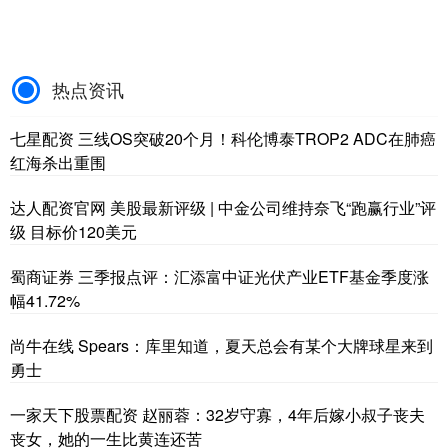
热点资讯
七星配资 三线OS突破20个月！科伦博泰TROP2 ADC在肺癌
红海杀出重围
达人配资官网 美股最新评级 | 中金公司维持奈飞“跑赢行业”评
级 目标价120美元
蜀商证券 三季报点评：汇添富中证光伏产业ETF基金季度涨
幅41.72%
尚牛在线 Spears：库里知道，夏天总会有某个大牌球星来到
勇士
一家天下股票配资 赵丽蓉：32岁守寡，4年后嫁小叔子丧夫
丧女，她的一生比黄连还苦