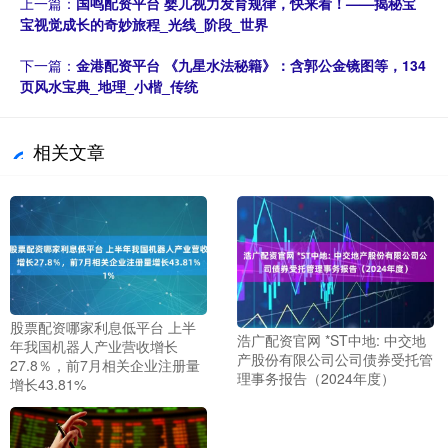
上一篇：
国鸣配资平台 婴儿视力发育规律，快来看！——揭秘宝
宝视觉成长的奇妙旅程_光线_阶段_世界
下一篇：
金港配资平台 《九星水法秘籍》：含郭公金镜图等，134
页风水宝典_地理_小楷_传统
相关文章
股票配资哪家利息低平台 上半
浩广配资官网 *ST中地: 中交地
年我国机器人产业营收增长
产股份有限公司公司债券受托管
27.8％，前7月相关企业注册量
理事务报告（2024年度）
增长43.81%