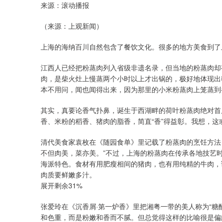
来源：滚动播报
（来源：上观新闻）
上海的海纳百川自然包含了餐饮文化。很多的地方美食到了
江西人已经把粉蒸肉列入省级非遗名录，但当地的粉蒸肉却
肉，是柴火灶上慢蒸两个小时以上才出锅的，极好地体现出
本不用问，闻也闻得出来，因为那里的小米粉蒸肉上笼蒸到
其实，真要论香气扑鼻，诞生于西湖畔的荷叶粉蒸肉绝对首
香、米粉的稻香、猪肉的脂香，简直“香”得益彰。我想，这
清代美食家袁枚在《随园食单》里记载了粉蒸肉的烹饪方法
不但肉美，菜亦美。”不过，上海的粉蒸肉在传承各地技艺
海派特色。食材有用肥瘦相间的猪肉，也有用纯精的牛肉，
肉质要鲜嫩多汁。
展开剩余31%
张爱玲在《沉香屑·第一炉香》里把湘粤一带的美人称为“糖
和色重，而是粉嫩和香而不腻。但总觉得这样的比喻很是偏