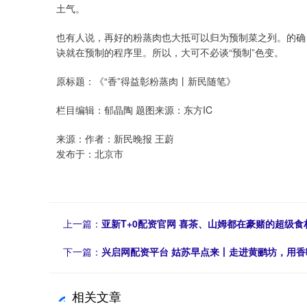
土气。
也有人说，再好的粉蒸肉也大抵可以归为预制菜之列。的确
诀就在预制的程序里。所以，大可不必谈“预制”色变。
原标题：《“香”得益彰粉蒸肉丨新民随笔》
栏目编辑：郁晶陶 题图来源：东方IC
来源：作者：新民晚报 王蔚
发布于：北京市
上一篇：
亚新T+0配资官网 喜茶、山姆都在豪赌的超级
下一篇：
兴启网配资平台 姑苏早点来丨走进黄鹂坊，用
相关文章