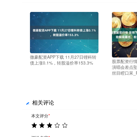
微豪配资APP下载 11月27日锂科转
股票配资行情
债上涨0.1%，转股溢价率153.3%
演唱会差点
丝目瞪口呆_Pe
相关评论
本文评分
*