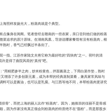
上海照样发扬光大，粉蒸肉就是个典型。
有点像身在闺阁。笔者曾经去赣南的一些农家，亲口尝到他们做的粉蒸
赣菜追求的原汁原味。在湖南凤凰，导游说哪家餐馆有没有粉蒸肉，根
半熟时，香气已经飘过半条街了。
屈一指。江苏作家陆文夫将它称为最好吃的“四块肉”之一。荷叶的清
或许是得了曲院风荷的“真传”吧。
：“用精肥参半之肉，炒米粉黄色，拌面酱蒸之，下用白菜作垫，熟时
时又增添了许多创新元素，成为本帮的经典蒸制菜肴，兼具家常风味与
调料可以是酱油，也可以是乳腐。与江西等地不同，本帮粉蒸肉更讲究
醋排骨”，而把上海的丽人比作“粉蒸肉”。因为，她推崇的佳丽不是骨感
颇，因为作家没有真正领会到粉蒸肉的特质绝不在“脂粉”，而是那股乡