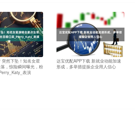
 突然下坠！知名女星
达宝优配APP下载 新就业动能加速
坠落，惊险瞬间曝光，粉
形成，多举措提振企业用人信心
rry_Katy_表演