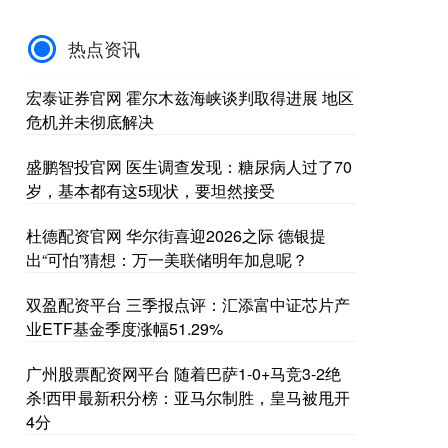
热点资讯
宏泰证券官网 霍尔木兹海峡谈判取得进展 地区
危机并未彻底解决
盛鹏智投官网 医生调查发现：糖尿病人过了70
岁，基本都有这5现状，要坦然接受
杜德配资官网 华尔街喜迎2026之际 德银提
出“可怕”猜想：万一美联储明年加息呢？
双盈配资平台 三季报点评：汇添富中证芯片产
业ETF基金季度涨幅51.29%
广州股票配资网平台 随着巴萨1-0+马竞3-2绝
杀!西甲最新积分榜：亚马尔制胜，皇马被甩开
4分