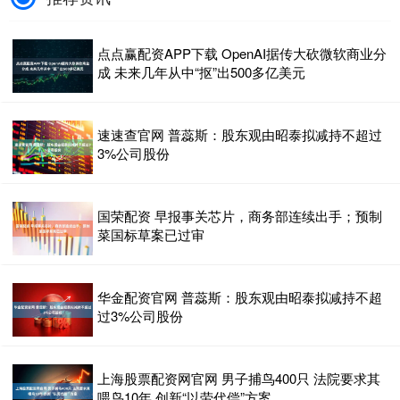
点点赢配资APP下载 OpenAI据传大砍微软商业分
成 未来几年从中“抠”出500多亿美元
速速查官网 普蕊斯：股东观由昭泰拟减持不超过
3%公司股份
国荣配资 早报事关芯片，商务部连续出手；预制
菜国标草案已过审
华金配资官网 普蕊斯：股东观由昭泰拟减持不超
过3%公司股份
上海股票配资网官网 男子捕鸟400只 法院要求其
喂鸟10年 创新“以劳代偿”方案